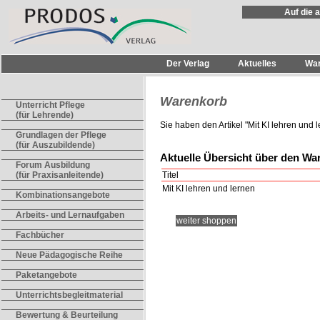
Auf die 
Der Verlag
Aktuelles
Wa
Warenkorb
Unterricht Pflege
(für Lehrende)
Sie haben den Artikel "
Mit KI lehren und 
Grundlagen der Pflege
(für Auszubildende)
Aktuelle Übersicht über den Wa
Forum Ausbildung
Titel
(für Praxisanleitende)
Mit KI lehren und lernen
Kombinationsangebote
Arbeits- und Lernaufgaben
weiter shoppen
Fachbücher
Neue Pädagogische Reihe
Paketangebote
Unterrichtsbegleitmaterial
Bewertung & Beurteilung