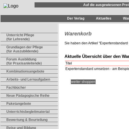
Auf die ausgewiesenen Prei
Der Verlag
Aktuelles
Wa
Warenkorb
Unterricht Pflege
(für Lehrende)
Sie haben den Artikel "
Expertenstandard 
Grundlagen der Pflege
(für Auszubildende)
Aktuelle Übersicht über den Wa
Forum Ausbildung
Titel
(für Praxisanleitende)
Expertenstandard umsetzen - am Beispi
Kombinationsangebote
Arbeits- und Lernaufgaben
weiter shoppen
Fachbücher
Neue Pädagogische Reihe
Paketangebote
Unterrichtsbegleitmaterial
Bewertung & Beurteilung
Reise und Bildung