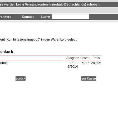
se werden keine Versandkosten (innerhalb Deutschlands) erhoben.
renkorb
Kontakt
ent (Kombinationsangebot)
" in den Warenkorb gelegt.
renkorb
Ausgabe
Bestnr.
Preis
ebot)
17 u.
6017
28,80€
3/2014
zurück
zur Kasse