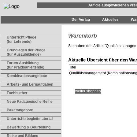
Auf die ausgewiesenen Prei
Der Verlag
Aktuelles
Wa
Warenkorb
Unterricht Pflege
(für Lehrende)
Sie haben den Artikel "
Qualitätsmanagem
Grundlagen der Pflege
(für Auszubildende)
Aktuelle Übersicht über den Wa
Forum Ausbildung
Titel
(für Praxisanleitende)
Qualitätsmanagement (Kombinationsang
Kombinationsangebote
Arbeits- und Lernaufgaben
weiter shoppen
Fachbücher
Neue Pädagogische Reihe
Paketangebote
Unterrichtsbegleitmaterial
Bewertung & Beurteilung
Reise und Bildung