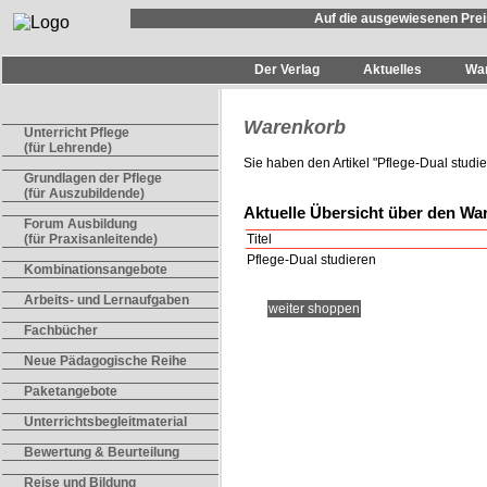
Auf die ausgewiesenen Prei
Der Verlag
Aktuelles
Wa
Warenkorb
Unterricht Pflege
(für Lehrende)
Sie haben den Artikel "
Pflege-Dual studi
Grundlagen der Pflege
(für Auszubildende)
Aktuelle Übersicht über den Wa
Forum Ausbildung
Titel
(für Praxisanleitende)
Pflege-Dual studieren
Kombinationsangebote
Arbeits- und Lernaufgaben
weiter shoppen
Fachbücher
Neue Pädagogische Reihe
Paketangebote
Unterrichtsbegleitmaterial
Bewertung & Beurteilung
Reise und Bildung