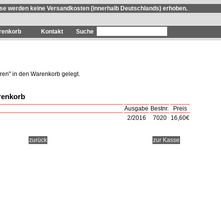
se werden keine Versandkosten (innerhalb Deutschlands) erhoben.
renkorb
Kontakt
eren
" in den Warenkorb gelegt.
renkorb
Ausgabe
Bestnr.
Preis
2/2016
7020
16,60€
zurück
zur Kasse