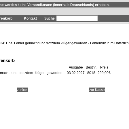
se werden keine Versandkosten (innerhalb Deutschlands) erhoben.
renkorb
Kontakt
34: Ups! Fehler gemacht und trotzdem klüger geworden - Fehlerkultur im Unterrich
renkorb
Ausgabe
Bestnr.
Preis
emacht und trotzdem klüger geworden -
03.02.2027
8018
299,00€
zurück
zur Kasse