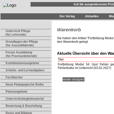
Auf die ausgewiesenen Prei
Der Verlag
Aktuelles
Wa
Warenkorb
Unterricht Pflege
(für Lehrende)
Sie haben den Artikel "
Fortbildung Modul 
den Warenkorb gelegt.
Grundlagen der Pflege
(für Auszubildende)
Forum Ausbildung
Aktuelle Übersicht über den Wa
(für Praxisanleitende)
Titel
Kombinationsangebote
Fortbildung Modul 34: Ups! Fehler g
Fehlerkultur im Unterricht (03.02.2027)
Arbeits- und Lernaufgaben
Fachbücher
weiter shoppen
Neue Pädagogische Reihe
Paketangebote
Unterrichtsbegleitmaterial
Bewertung & Beurteilung
Reise und Bildung