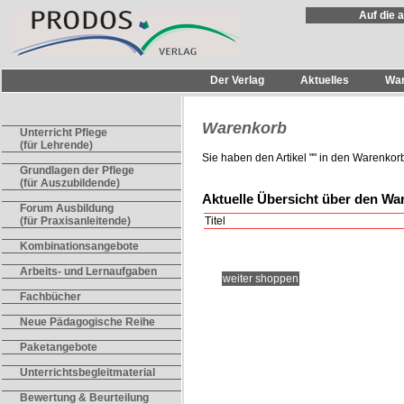
Auf die 
Der Verlag
Aktuelles
Wa
Warenkorb
Unterricht Pflege
(für Lehrende)
Sie haben den Artikel "
" in den Warenkorb
Grundlagen der Pflege
(für Auszubildende)
Aktuelle Übersicht über den Wa
Forum Ausbildung
Titel
(für Praxisanleitende)
Kombinationsangebote
Arbeits- und Lernaufgaben
weiter shoppen
Fachbücher
Neue Pädagogische Reihe
Paketangebote
Unterrichtsbegleitmaterial
Bewertung & Beurteilung