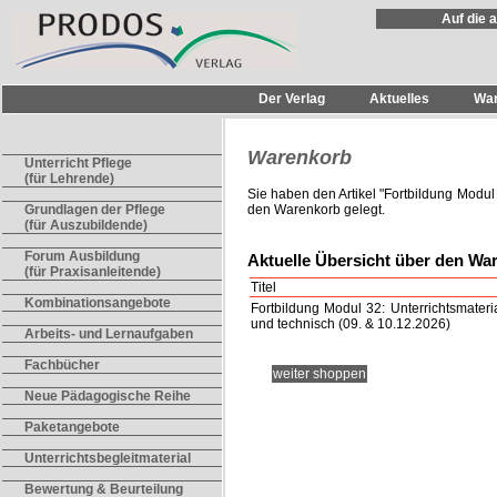
Auf die 
Der Verlag
Aktuelles
Wa
Warenkorb
Unterricht Pflege
(für Lehrende)
Sie haben den Artikel "
Fortbildung Modul 3
den Warenkorb gelegt.
Grundlagen der Pflege
(für Auszubildende)
Forum Ausbildung
Aktuelle Übersicht über den Wa
(für Praxisanleitende)
Titel
Kombinationsangebote
Fortbildung Modul 32: Unterrichtsmaterial 
und technisch (09. & 10.12.2026)
Arbeits- und Lernaufgaben
Fachbücher
weiter shoppen
Neue Pädagogische Reihe
Paketangebote
Unterrichtsbegleitmaterial
Bewertung & Beurteilung