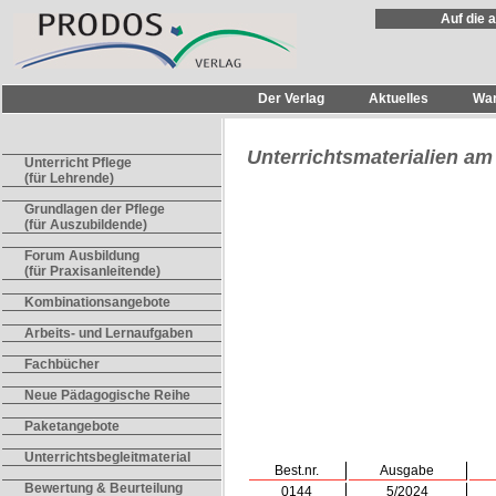
Auf die 
Der Verlag
Aktuelles
Wa
Unterrichtsmaterialien a
Unterricht Pflege
(für Lehrende)
Grundlagen der Pflege
(für Auszubildende)
Forum Ausbildung
(für Praxisanleitende)
Kombinationsangebote
Arbeits- und Lernaufgaben
Fachbücher
Neue Pädagogische Reihe
Paketangebote
Unterrichtsbegleitmaterial
Best.nr.
Ausgabe
Bewertung & Beurteilung
0144
5/2024