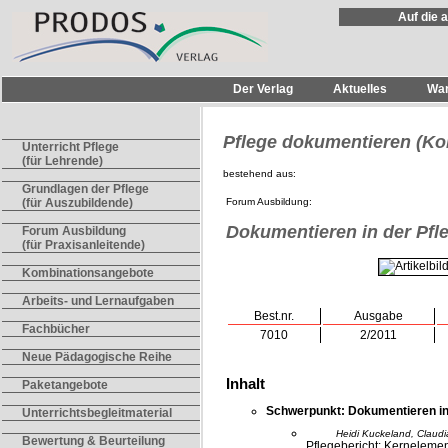
Auf die 
Der Verlag
Aktuelles
Wa
Pflege dokumentieren (K
Unterricht Pflege
(für Lehrende)
bestehend aus:
Grundlagen der Pflege
Forum Ausbildung:
(für Auszubildende)
Dokumentieren in der Pfl
Forum Ausbildung
(für Praxisanleitende)
Kombinationsangebote
Arbeits- und Lernaufgaben
Best.nr.
Ausgabe
Fachbücher
7010
2/2011
Neue Pädagogische Reihe
Inhalt
Paketangebote
Schwerpunkt: Dokumentieren in
Unterrichtsbegleitmaterial
Heidi Kuckeland, Claudi
Bewertung & Beurteilung
Pflegebericht: Kerneleme