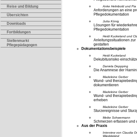
Reise und Bildung
Anke Helmbold und Pia
Anforderungen an eine pr
Pflegedokumentation
Übersichten
Jutta König
Downloads
Lösungen für wiederkehre
Pflegedokumentation
Fortbildungen
Heidi Kuckeland und Cl
Anleitungssituationen zu
Stellenmarkt
gestalten
Pflegepädagogen
Dokumentationsbeispiele
Heidi Kuckeland
Dekubitusrisiko einschät
Daniela Deppping
Die Anamnese der Harnin
Madeleine Gerber
Wund- und therapiebedin
dokumentieren
Madeleine Gerber
Wund- und therapiebedin
erheben
Madeleine Gerber
Sturzereignisse und Stur
Meike Schwermann
Schmerzen erfassen und 
Aus der Praxis
Interview von Claudia O
Wieddekind