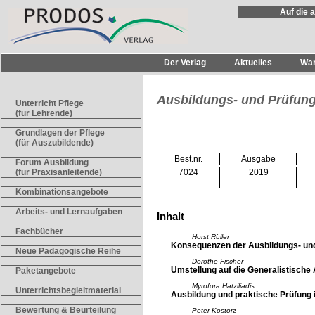
Auf die 
Der Verlag
Aktuelles
Wa
Ausbildungs- und Prüfun
Unterricht Pflege
(für Lehrende)
Grundlagen der Pflege
(für Auszubildende)
Best.nr.
Ausgabe
Forum Ausbildung
7024
2019
(für Praxisanleitende)
Kombinationsangebote
Arbeits- und Lernaufgaben
Inhalt
Fachbücher
Horst Rüller
Konsequenzen der Ausbildungs- und
Neue Pädagogische Reihe
Dorothe Fischer
Umstellung auf die Generalistische A
Paketangebote
Myrofora Hatziliadis
Unterrichtsbegleitmaterial
Ausbildung und praktische Prüfung 
Bewertung & Beurteilung
Peter Kostorz