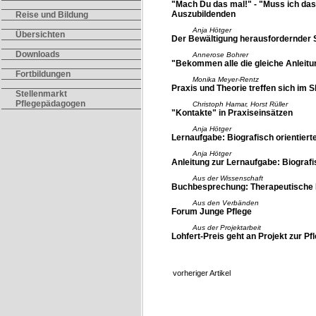
"Mach Du das mal!" - "Muss ich da
Auszubildenden
Reise und Bildung
Anja Hötger
Übersichten
Der Bewältigung herausfordernder 
Downloads
Annerose Bohrer
"Bekommen alle die gleiche Anleitun
Fortbildungen
Monika Meyer-Rentz
Praxis und Theorie treffen sich im S
Stellenmarkt
Pflegepädagogen
Christoph Hamar, Horst Rüller
"Kontakte" in Praxiseinsätzen
Anja Hötger
Lernaufgabe: Biografisch orientiert
Anja Hötger
Anleitung zur Lernaufgabe: Biografi
Aus der Wissenschaft
Buchbesprechung: Therapeutische
Aus den Verbänden
Forum Junge Pflege
Aus der Projektarbeit
Lohfert-Preis geht an Projekt zur P
vorheriger Artikel