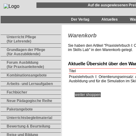
Auf die ausgewiesenen Prei
Der Verlag
Aktuelles
Wa
Warenkorb
Unterricht Pflege
(für Lehrende)
Sie haben den Artikel "
Praxislehrbuch I: 
im Skills Lab
" in den Warenkorb gelegt.
Grundlagen der Pflege
(für Auszubildende)
Forum Ausbildung
Aktuelle Übersicht über den Wa
(für Praxisanleitende)
Titel
Kombinationsangebote
Praxislehrbuch I: Orientierungseinsatz:
Ausbildung und für die Simulation im Ski
Arbeits- und Lernaufgaben
Fachbücher
weiter shoppen
Neue Pädagogische Reihe
Paketangebote
Unterrichtsbegleitmaterial
Bewertung & Beurteilung
Reise und Bildung