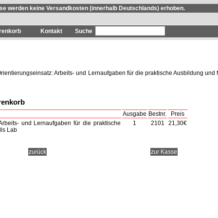
se werden keine Versandkosten (innerhalb Deutschlands) erhoben.
renkorb
Kontakt
Orientierungseinsatz: Arbeits- und Lernaufgaben für die praktische Ausbildung und f
renkorb
Ausgabe
Bestnr.
Preis
 Arbeits- und Lernaufgaben für die praktische
1
2101
21,30€
lls Lab
zurück
zur Kasse