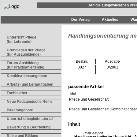
Auf die ausgewiesenen Prei
Der Verlag
Aktuelles
Wa
Handlungsorientierung im 
Unterricht Pflege
(für Lehrende)
Grundlagen der Pflege
(für Auszubildende)
Best.nr.
Ausgabe
Forum Ausbildung
0027
3/2001
(für Praxisanleitende)
Kombinationsangebote
Arbeits- und Lernaufgaben
passende Artikel
Fachbücher
Titel
Pflege und Gesellschaft
Neue Pädagogische Reihe
Pflege und Gesellschaft (Kombinationsa
Paketangebote
Unterrichtsbegleitmaterial
Inhalt
Bewertung & Beurteilung
Heinz Klippert
Reise und Bildung
Handlungsorientierter Unterricht - 