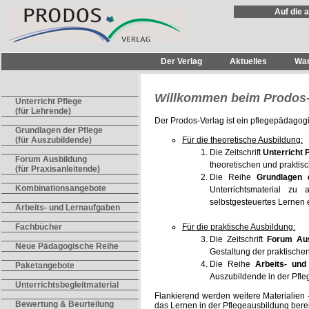
Auf die 
Der Verlag
Aktuelles
Wa
Willkommen beim Prodos-
Unterricht Pflege
(für Lehrende)
Der Prodos-Verlag ist ein pflegepädagog
Grundlagen der Pflege
Für die theoretische Ausbildung:
(für Auszubildende)
Die Zeitschrift
Unterricht 
Forum Ausbildung
theoretischen und praktisc
(für Praxisanleitende)
Die Reihe
Grundlagen d
Kombinationsangebote
Unterrichtsmaterial zu
selbstgesteuertes Lernen 
Arbeits- und Lernaufgaben
Für die praktische Ausbildung:
Fachbücher
Die Zeitschrift
Forum Aus
Neue Pädagogische Reihe
Gestaltung der praktische
Die Reihe
Arbeits- und
Paketangebote
Auszubildende in der Pfl
Unterrichtsbegleitmaterial
Flankierend werden weitere Materialien 
Bewertung & Beurteilung
das Lernen in der Pflegeausbildung bere